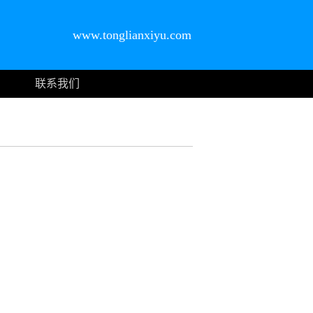
www.tonglianxiyu.com
联系我们